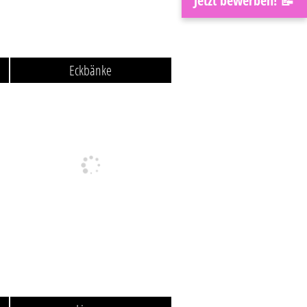
Jetzt bewerben! 📝
Eckbänke