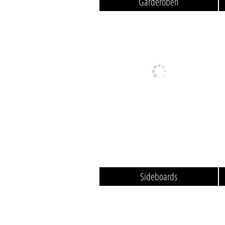
Garderoben
Sideboards