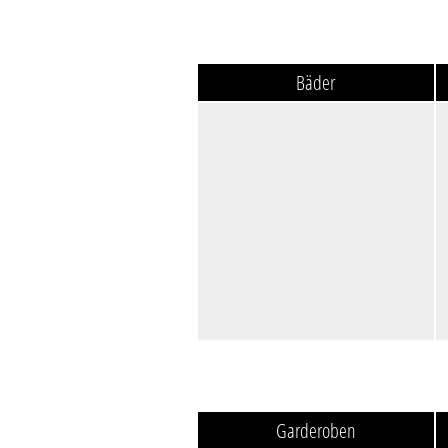
Bäder
Garderoben