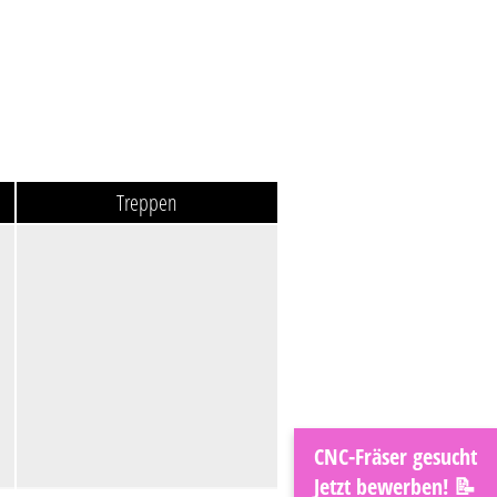
Treppen
CNC-Fräser gesucht
Jetzt bewerben! 📝