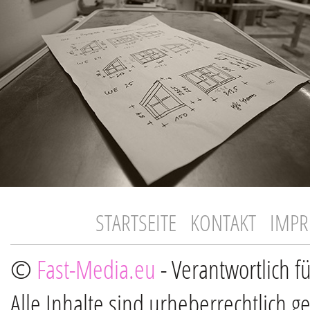
STARTSEITE
KONTAKT
IMP
©
Fast-Media.eu
- Verantwortlich f
Alle Inhalte sind urheberrechtlich g