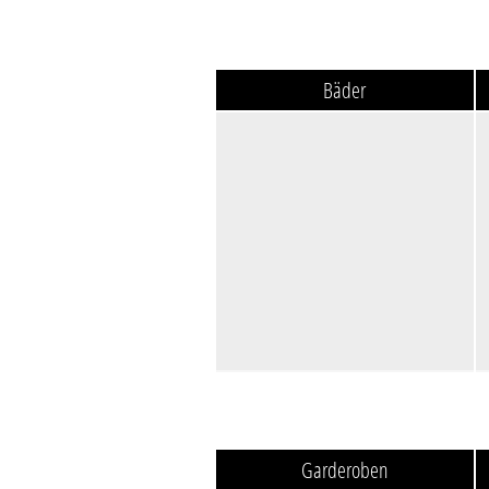
Bäder
Garderoben