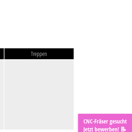
Treppen
CNC-Fräser gesucht
Jetzt bewerben! 📝