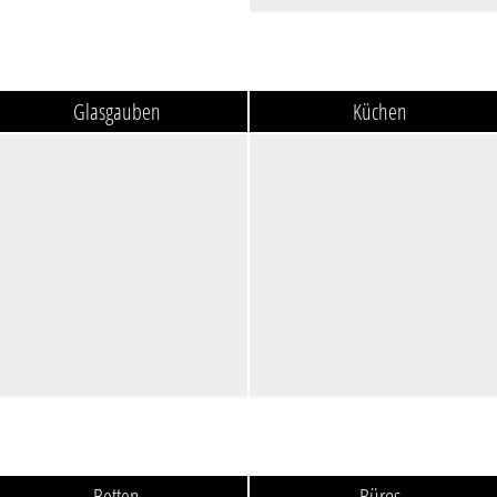
Glasgauben
Küchen
Betten
Büros