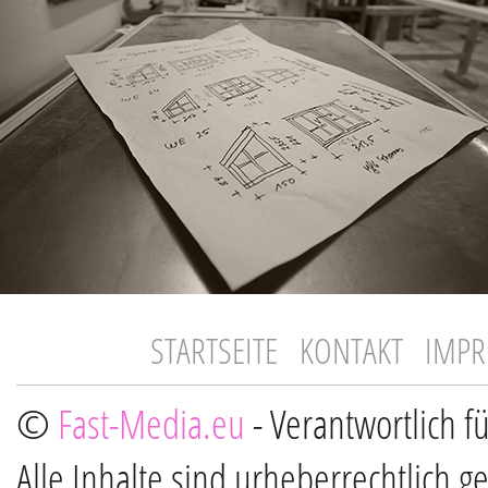
STARTSEITE
KONTAKT
IMP
©
Fast-Media.eu
- Verantwortlich f
Alle Inhalte sind urheberrechtlich g