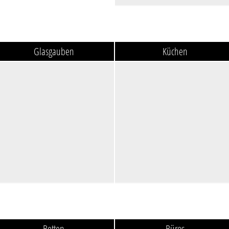
Glasgauben
Küchen
Betten
Büros